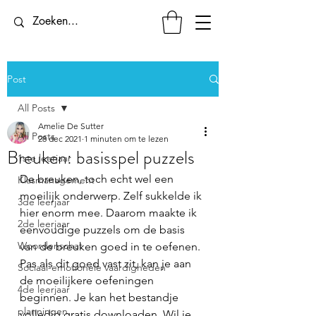
Post
All Posts
Amelie De Sutter
All Posts
28 dec 2021
1 minuten om te lezen
Breuken: basisspel puzzels
1ste leerjaar
De breuken, toch echt wel een 
Klasmanagement
moeilijk onderwerp. Zelf sukkelde ik 
3de leerjaar
hier enorm mee. Daarom maakte ik 
2de leerjaar
eenvoudige puzzels om de basis 
Woordenschat
van de breuken goed in te oefenen. 
Pas als dit goed vast zit, kan je aan 
Sociaal-emotionele vaardigheden
de moeilijkere oefeningen 
4de leerjaar
beginnen. Je kan het bestandje 
planningen
volledig gratis downloaden. Wil je 