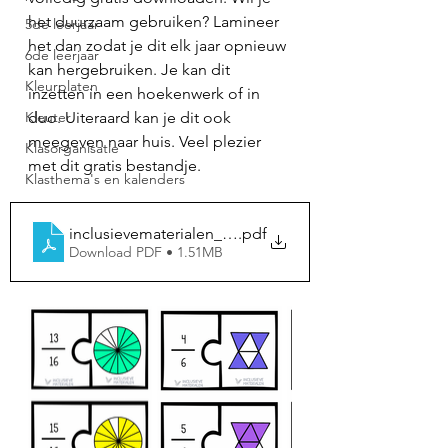
het duurzaam gebruiken? Lamineer 
5de leerjaar
het dan zodat je dit elk jaar opnieuw 
6de leerjaar
kan hergebruiken. Je kan dit 
Kleurplaten
inzetten in een hoekenwerk of in 
Kleuter
duo. Uiteraard kan je dit ook 
meegeven naar huis. Veel plezier 
Klasorganisatie
met dit gratis bestandje. 
Klasthema's en kalenders
inclusievematerialen_BREUKENINOEFENEN_puzzel
.pdf
Download PDF • 1.51MB