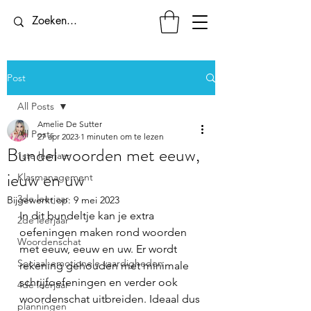
Post
All Posts
Amelie De Sutter
All Posts
27 apr 2023
1 minuten om te lezen
Bundel woorden met eeuw,
1ste leerjaar
ieuw en uw
Klasmanagement
3de leerjaar
Bijgewerkt op:
9 mei 2023
In dit bundeltje kan je extra 
2de leerjaar
oefeningen maken rond woorden 
Woordenschat
met eeuw, eeuw en uw. Er wordt 
Sociaal-emotionele vaardigheden
rekening gehouden met minimale 
schrijfoefeningen en verder ook 
4de leerjaar
woordenschat uitbreiden. Ideaal dus 
planningen