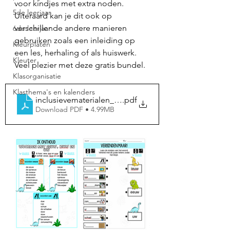
voor kindjes met extra noden. 
5de leerjaar
Uiteraard kan je dit ook op 
verschillende andere manieren 
6de leerjaar
gebruiken zoals een inleiding op 
Kleurplaten
een les, herhaling of als huiswerk. 
Kleuter
Veel plezier met deze gratis bundel. 
Klasorganisatie
Klasthema's en kalenders
inclusievematerialen_bundel_woorden met eeuw, ie
.pdf
Download PDF • 4.99MB