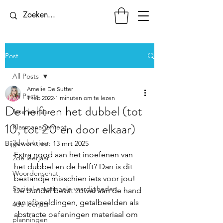
Post
All Posts
Amelie De Sutter
All Posts
1 feb 2022
1 minuten om te lezen
De helft en het dubbel (tot
1ste leerjaar
10, tot 20 en door elkaar)
Klasmanagement
3de leerjaar
Bijgewerkt op:
13 mrt 2025
Extra nood aan het inoefenen van 
2de leerjaar
het dubbel en de helft? Dan is dit 
Woordenschat
bestandje misschien iets voor jou! 
Sociaal-emotionele vaardigheden
De bundel bevat zowel aan de hand 
van afbeeldingen, getalbeelden als 
4de leerjaar
abstracte oefeningen materiaal om 
planningen