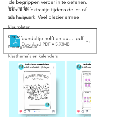
de begrippen verder in te oefenen. 
5de leerjaar
Ideaal als extraatje tijdens de les of 
als huiswerk. Veel plezier ermee!
6de leerjaar
Kleurplaten
Kleuter
bundeltje helft en dubbel tot 20
.pdf
Download PDF • 5.93MB
Klasorganisatie
Klasthema's en kalenders