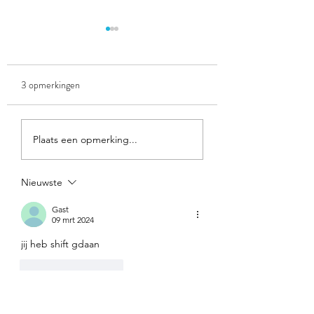
3 opmerkingen
Spelletje racelezen
spel: winkelen bij Ac
Plaats een opmerking...
(geldrekenen)
Nieuwste
Gast
09 mrt 2024
jij heb shift gdaan
Like
Reageren
Gast