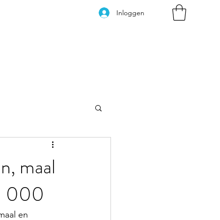
Inloggen
Kleurplaten
en, maal
00 000
maal en 