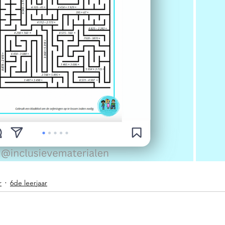
r
6de leerjaar