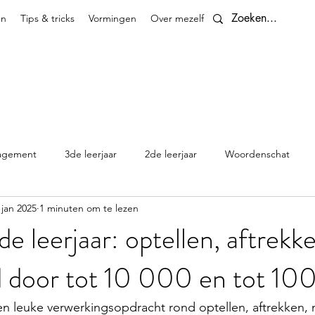
en
Tips & tricks
Vormingen
Over mezelf
Contact
agement
3de leerjaar
2de leerjaar
Woordenschat
 jan 2025
1 minuten om te lezen
4de leerjaar
planningen
5de leerjaar
6de leerjaar
e leerjaar: optellen, aftrekk
d door tot 10 000 en tot 1
Klasthema's en kalenders
n leuke verwerkingsopdracht rond optellen, aftrekken, 