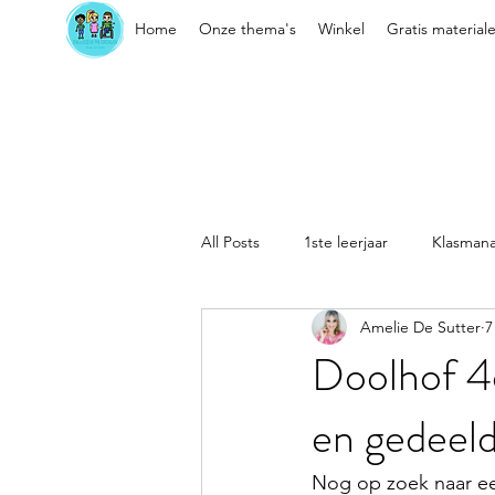
Home
Onze thema's
Winkel
Gratis material
All Posts
1ste leerjaar
Klasman
Amelie De Sutter
7
Sociaal-emotionele vaardigheden
Doolhof 4d
en gedeel
Kleuter
Klasorganisatie
Nog op zoek naar ee