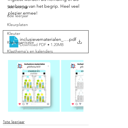
aanbreng van het begrip. Heel veel 
5de leerjaar
plezier ermee!
6de leerjaar
Kleurplaten
Kleuter
inclusievematerialen_getalfamilies
.pdf
Klasorganisatie
Download PDF • 1.20MB
Klasthema's en kalenders
1ste leerjaar