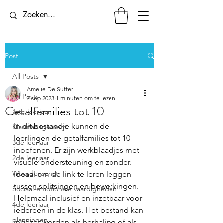
Post
All Posts
Amelie De Sutter
All Posts
7 sep 2023
1 minuten om te lezen
Getalfamilies tot 10
1ste leerjaar
In dit bestandje kunnen de 
Klasmanagement
leerlingen de getalfamilies tot 10 
3de leerjaar
inoefenen. Er zijn werkblaadjes met 
2de leerjaar
visuele ondersteuning en zonder. 
Woordenschat
Ideaal om de link te leren leggen 
tussen splitsingen en bewerkingen. 
Sociaal-emotionele vaardigheden
Helemaal inclusief en inzetbaar voor 
4de leerjaar
iedereen in de klas. Het bestand kan 
planningen
ingezet worden als herhaling of als 