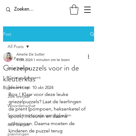
Post
All Posts
Amelie De Sutter
All Posts
4 okt 2024
1 minuten om te lezen
Griezelpuzzels voor in de
1ste leerjaar
kleuterklas
Klasmanagement
3de leerjaar
Bijgewerkt op:
10 okt 2024
Boo ! Klaar voor deze leuke 
2de leerjaar
griezelpuzzels? Laat de leerlingen 
Woordenschat
de prent (pompoen, heksenketel of 
Sociaal-emotionele vaardigheden
spook) inkleuren en daarna 
uitknippen. Daarna moeten de 
4de leerjaar
kinderen de puzzel terug 
planningen