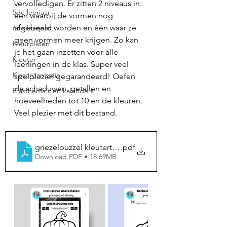
vervolledigen. Er zitten 2 niveaus in: 
5de leerjaar
één waarbij de vormen nog 
afgebeeld worden en één waar ze 
6de leerjaar
geen vormen meer krijgen. Zo kan 
Kleurplaten
je het gaan inzetten voor alle 
Kleuter
leerlingen in de klas. Super veel 
Klasorganisatie
spelplezier gegarandeerd! Oefen 
de schaduwen, getallen en 
Klasthema's en kalenders
hoeveelheden tot 10 en de kleuren.  
Veel plezier met dit bestand.
griezelpuzzel kleutertjes
.pdf
Download PDF • 18.69MB