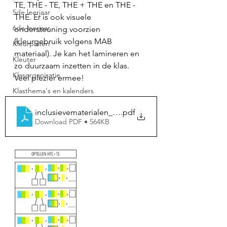
TE, THE - TE, THE + THE en THE - 
5de leerjaar
THE. Er is ook visuele 
6de leerjaar
ondersteuning voorzien 
(kleurgebruik volgens MAB 
Kleurplaten
materiaal). Je kan het lamineren en 
Kleuter
zo duurzaam inzetten in de klas. 
Klasorganisatie
Veel plezier ermee! 
Klasthema's en kalenders
inclusievematerialen_hulpkaarten_optellenenaftrek
.pdf
Download PDF • 564KB