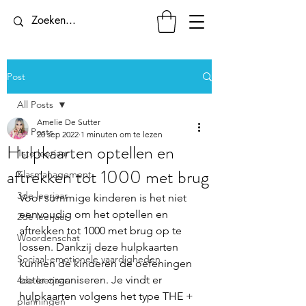
Post
All Posts
Amelie De Sutter
All Posts
20 sep 2022
1 minuten om te lezen
Hulpkaarten optellen en
1ste leerjaar
aftrekken tot 1000 met brug
Klasmanagement
3de leerjaar
Voor sommige kinderen is het niet 
eenvoudig om het optellen en 
2de leerjaar
aftrekken tot 1000 met brug op te 
Woordenschat
lossen. Dankzij deze hulpkaarten 
Sociaal-emotionele vaardigheden
kunnen de kinderen de oefeningen 
beter organiseren. Je vindt er 
4de leerjaar
hulpkaarten volgens het type THE + 
planningen