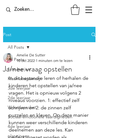
Post
All Posts
Amelie De Sutter
All Posts
10 okt 2022
1 minuten om te lezen
Ja/nee vraag opstellen
1ste leerjaar
In dit bestandje leren of herhalen de 
Klasmanagement
kinderen het opstellen van ja/nee 
3de leerjaar
vragen. Het is opnieuw volgens 2 
2de leerjaar
niveaus voorzien. 1: effectief zelf 
Woordenschat
schrijven en 2: de zinnen zelf 
puzzelen en kleven. Op deze manier 
Sociaal-emotionele vaardigheden
kunnen weer verschillende kinderen 
4de leerjaar
deelnemen aan deze les. Kan 
planningen
perfect ingezet worden als 