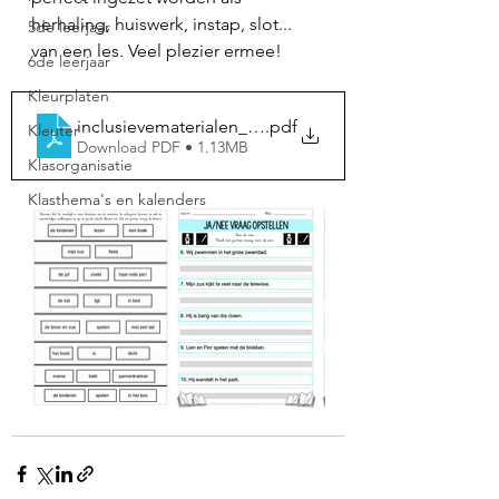
herhaling, huiswerk, instap, slot... 
5de leerjaar
van een les. Veel plezier ermee! 
6de leerjaar
Kleurplaten
inclusievematerialen_janeevraagmaken
.pdf
Kleuter
Download PDF • 1.13MB
Klasorganisatie
Klasthema's en kalenders