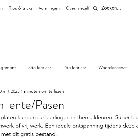
en
Tips & tricks
Vormingen
Over mezelf
Contact
agement
3de leerjaar
2de leerjaar
Woordenschat
0 mrt 2023
1 minuten om te lezen
4de leerjaar
planningen
5de leerjaar
6de leerjaar
n lente/Pasen
Klasthema's en kalenders
platen kunnen de leerlingen in thema kleuren. Super leu
nwerk of vrij werk. Een ideale ontspanning tijdens deze 
 met dit gratis bestand. 