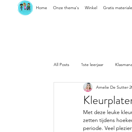
Home
Onze thema's
Winkel
Gratis material
All Posts
1ste leerjaar
Klasman
Amelie De Sutter
2
Sociaal-emotionele vaardigheden
Kleurplate
Kleuter
Klasorganisatie
Met deze leuke kleur
zetten tijdens hoeke
periode. Veel plezier