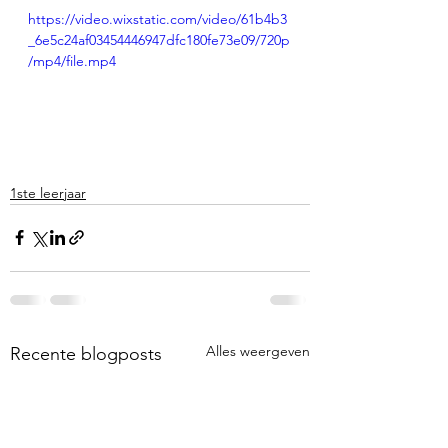
https://video.wixstatic.com/video/61b4b3
_6e5c24af03454446947dfc180fe73e09/720p
/mp4/file.mp4
1ste leerjaar
Alles weergeven
Recente blogposts