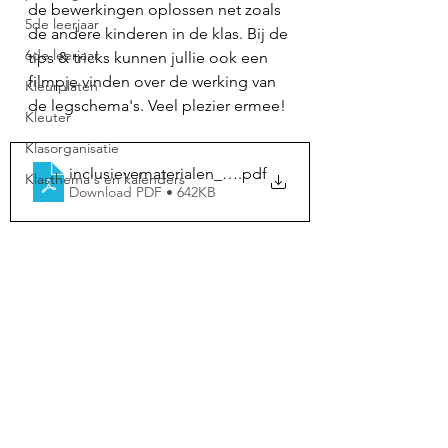
de bewerkingen oplossen net zoals 
5de leerjaar
de andere kinderen in de klas. Bij de 
6de leerjaar
tips & tricks kunnen jullie ook een 
filmpje vinden over de werking van 
Kleurplaten
de legschema's. Veel plezier ermee!
Kleuter
Klasorganisatie
inclusievematerialen_legschemaoptellenenaftrekken
.pdf
Klasthema's en kalenders
Download PDF • 642KB