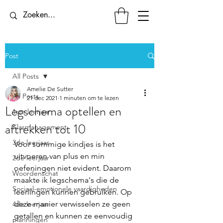
Post
All Posts
Amelie De Sutter
All Posts
21 dec 2021
1 minuten om te lezen
Legschema optellen en
1ste leerjaar
aftrekken tot 10
Klasmanagement
3de leerjaar
Voor sommige kindjes is het 
uitvoeren van plus en min 
2de leerjaar
oefeningen niet evident. Daarom 
Woordenschat
maakte ik legschema's die de 
Sociaal-emotionele vaardigheden
leerlingen kunnen gebruiken. Op 
deze manier verwisselen ze geen 
4de leerjaar
getallen en kunnen ze eenvoudig 
planningen