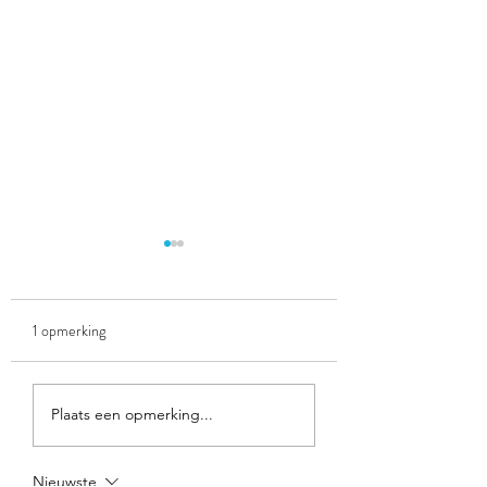
1 opmerking
Spelletje racelezen
spel: winkelen bij Ac
Plaats een opmerking...
(geldrekenen)
Nieuwste