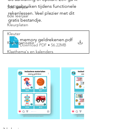
het gebruiken tijdens functionele 
5de leerjaar
rekenlessen. Veel plezier met dit 
6de leerjaar
gratis bestandje. 
Kleurplaten
Kleuter
memory geldrekenen
.pdf
Klasorganisatie
Download PDF • 56.22MB
Klasthema's en kalenders