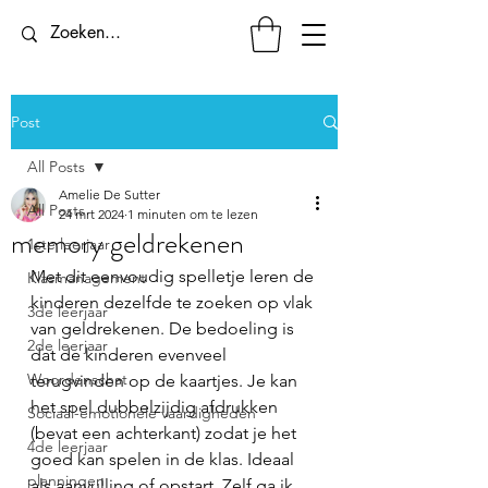
Post
All Posts
Amelie De Sutter
All Posts
24 mrt 2024
1 minuten om te lezen
memory geldrekenen
1ste leerjaar
Met dit eenvoudig spelletje leren de 
Klasmanagement
kinderen dezelfde te zoeken op vlak 
3de leerjaar
van geldrekenen. De bedoeling is 
2de leerjaar
dat de kinderen evenveel 
Woordenschat
terugvinden op de kaartjes. Je kan 
het spel dubbelzijdig afdrukken 
Sociaal-emotionele vaardigheden
(bevat een achterkant) zodat je het 
4de leerjaar
goed kan spelen in de klas. Ideaal 
planningen
als aanvulling of opstart. Zelf ga ik 