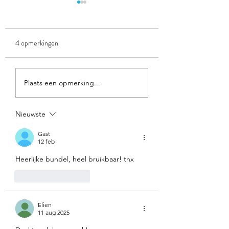
4 opmerkingen
Sorteerspel: organi
spel: winkelen bij Action
Plaats een opmerking...
(geldrekenen)
Nieuwste
Gast
12 feb
Heerlijke bundel, heel bruikbaar! thx
Like
Reageren
Elien
11 aug 2025