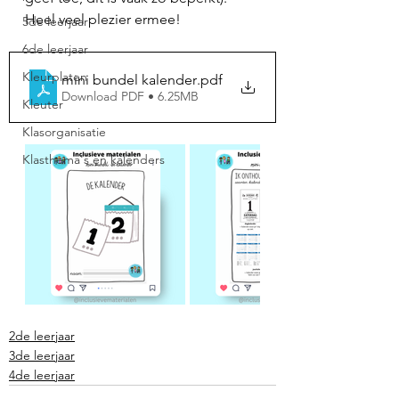
Heel veel plezier ermee!
5de leerjaar
6de leerjaar
Kleurplaten
mini bundel kalender
.pdf
Download PDF • 6.25MB
Kleuter
Klasorganisatie
Klasthema's en kalenders
2de leerjaar
3de leerjaar
4de leerjaar