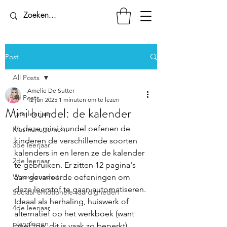
Post
All Posts
Amelie De Sutter
All Posts
12 jun 2025
1 minuten om te lezen
Mini bundel: de kalender
1ste leerjaar
In deze mini bundel oefenen de 
Klasmanagement
kinderen de verschillende soorten 
3de leerjaar
kalenders in en leren ze de kalender 
2de leerjaar
te gebruiken. Er zitten 12 pagina's 
Woordenschat
aan gevarieerde oefeningen om 
deze leerstof te gaan automatiseren. 
Sociaal-emotionele vaardigheden
Ideaal als herhaling, huiswerk of 
4de leerjaar
alternatief op het werkboek (want 
planningen
geef toe, dit is vaak zo beperkt). 