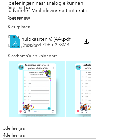
oefeningen naar analogie kunnen 
5de leerjaar
uitvoeren. Veel plezier met dit gratis 
6de leerjaar
bestand.
Kleurplaten
Kleuter
hulpkaarten V. (A4)
.pdf
Download PDF • 2.33MB
Klasorganisatie
Klasthema's en kalenders
3de leerjaar
4de leerjaar