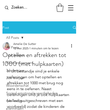
Post
All Posts
Amelie De Sutter
All Posts
12 mei 2025
1 minuten om te lezen
Optellen en aftrekken tot
1ste leerjaar
1000 (met hulpkaarten)
Klasmanagement
3de leerjaar
In dit bestandje vind je enkele 
oefeningen om het optellen en 
2de leerjaar
aftrekken tot 1000 met brug nog 
Woordenschat
eens in te oefenen. Naast 
Sociaal-emotionele vaardigheden
oefeningen vind je ook hulpkaarten 
(volledig uitgeschreven met een 
4de leerjaar
voorbeeld) zodat de kinderen de 
planningen