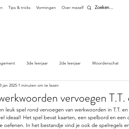
en
Tips & tricks
Vormingen
Over mezelf
Contact
agement
3de leerjaar
2de leerjaar
Woordenschat
3 jan 2025
1 minuten om te lezen
4de leerjaar
planningen
5de leerjaar
6de leerjaar
werkwoorden vervoegen T.T. 
Klasthema's en kalenders
 leuk spel rond vervoegen van werkwoorden in T.T. en V.
wel ideaal! Het spel bevat kaarten, een spelbord en een
e oefenen. In het bestandje vind je ook de spelregels en