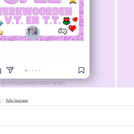
r
6de leerjaar