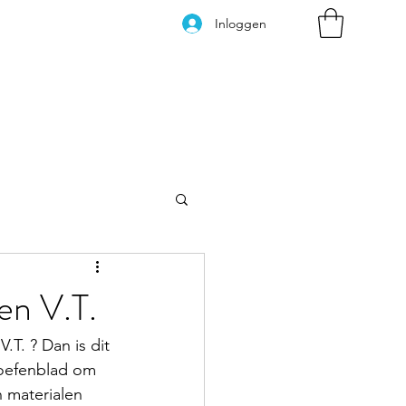
Inloggen
Kleurplaten
en V.T.
T. ? Dan is dit 
 oefenblad om 
 materialen 