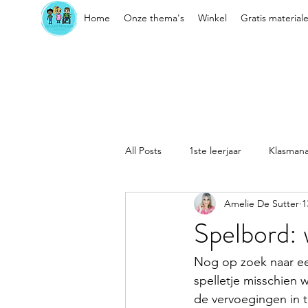
Home
Onze thema's
Winkel
Gratis material
All Posts
1ste leerjaar
Klasman
Amelie De Sutter
1
Sociaal-emotionele vaardigheden
Spelbord: 
Kleuter
Klasorganisatie
Nog op zoek naar een
spelletje misschien 
de vervoegingen in t