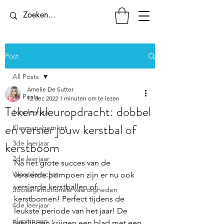
Post
All Posts
Amelie De Sutter
All Posts
12 dec 2022
1 minuten om te lezen
Teken/kleuropdracht: dobbel
1ste leerjaar
en versier jouw kerstbal of
Klasmanagement
kerstboom
3de leerjaar
2de leerjaar
Na het grote succes van de 
Woordenschat
versierde pompoen zijn er nu ook 
versierde kerstballen of 
Sociaal-emotionele vaardigheden
kerstbomen! Perfect tijdens de 
4de leerjaar
leukste periode van het jaar! De 
planningen
leerlingen krijgen een blad met een 