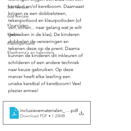
kerstbal en/of kerstboom. Daarnaast 
5de leerjaar
krijgen ze een dobbelsteen, 
6de leerjaar
tekenpotlood en kleurpotloden (of 
Kleurplaten
verf, stiften... naar gelang wat je wilt 
Kleuter
gebruiken in de klas). De kinderen 
dobbelen de versieringen en 
Klasorganisatie
tekenen deze op de prent. Daarna 
Klasthema's en kalenders
kunnen de kinderen dit inkleuren of 
schilderen of een andere techniek 
naar keuze gebruiken. Op deze 
manier heeft elke leerling een 
unieke kerstbal of kerstboom! Veel 
plezier ermee! 
inclusievematerialen_dobbelspel_kleuropdracht_ker
.pdf
Download PDF • 1.24MB