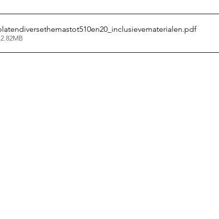
platendiversethemastot510en20_inclusievematerialen
.pdf
 2.82MB