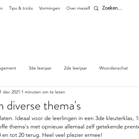
en
Tips & tricks
Vormingen
Over mezelf
Contact
agement
3de leerjaar
2de leerjaar
Woordenschat
1 dec 2021
1 minuten om te lezen
4de leerjaar
planningen
5de leerjaar
6de leerjaar
in diverse thema's
Klasthema's en kalenders
aten. Ideaal voor de leerlingen in een 3de kleuterklas, 1s
Toffe thema's met opnieuw allemaal zelf getekende prente
10 en tot 20 terug. Heel veel plezier ermee!