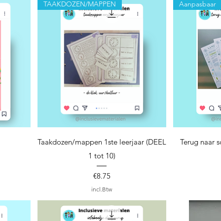
TAAKDOZEN/MAPPEN
Aanpasbaar
Snel overzicht
S
Taakdozen/mappen 1ste leerjaar (DEEL
Terug naar s
1 tot 10)
Prijs
€8.75
incl.Btw