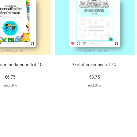
nel overzicht
Snel overzicht
den herkennen tot 10
Getallenkennis tot 20
Prijs
Prijs
€6.75
€3.75
incl.Btw
incl.Btw