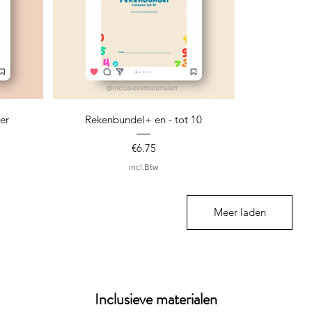
Snel overzicht
ter
Rekenbundel+ en - tot 10
Prijs
€6.75
incl.Btw
Meer laden
Inclusieve materialen