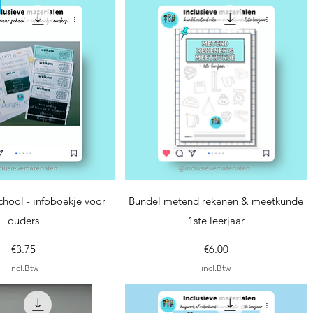
nel overzicht
Snel overzicht
chool - infoboekje voor
Bundel metend rekenen & meetkunde
ouders
1ste leerjaar
Prijs
Prijs
€3.75
€6.00
incl.Btw
incl.Btw