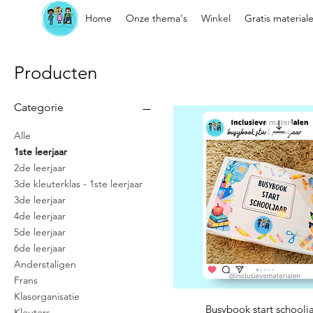
Home
Onze thema's
Winkel
Gratis material
Producten
Categorie
Alle
1ste leerjaar
2de leerjaar
3de kleuterklas - 1ste leerjaar
3de leerjaar
4de leerjaar
5de leerjaar
6de leerjaar
Anderstaligen
Frans
Klasorganisatie
Snel overzicht
Busybook start schoolj
Kleuters