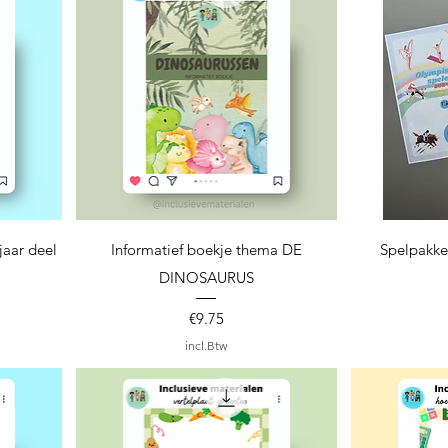
Snel overzicht
S
jaar deel
Informatief boekje thema DE
Spelpakke
DINOSAURUS
Prijs
€9.75
incl.Btw