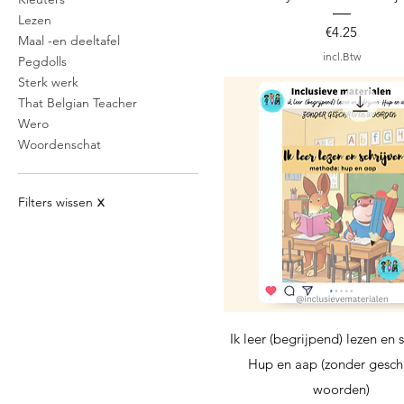
Lezen
Prijs
€4.25
Maal -en deeltafel
incl.Btw
Pegdolls
Sterk werk
That Belgian Teacher
Wero
Woordenschat
Filters wissen
X
Snel overzicht
Ik leer (begrijpend) lezen en s
Hup en aap (zonder gesch
woorden)