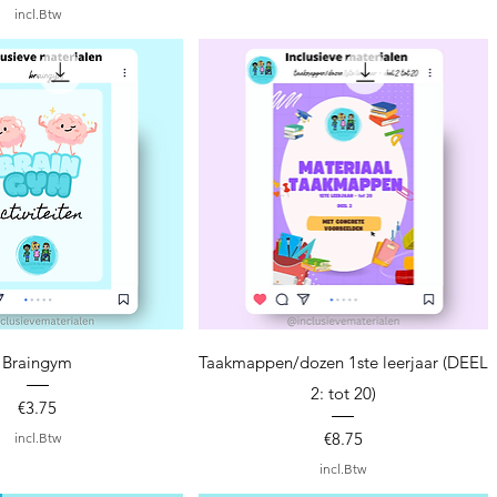
incl.Btw
nel overzicht
Snel overzicht
Braingym
Taakmappen/dozen 1ste leerjaar (DEEL
2: tot 20)
Prijs
€3.75
Prijs
€8.75
incl.Btw
incl.Btw