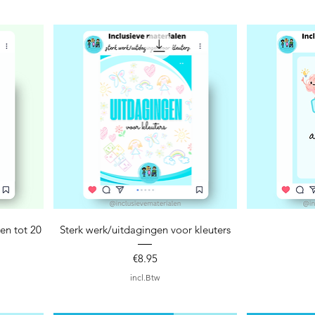
Snel overzicht
S
en tot 20
Sterk werk/uitdagingen voor kleuters
Prijs
€8.95
incl.Btw