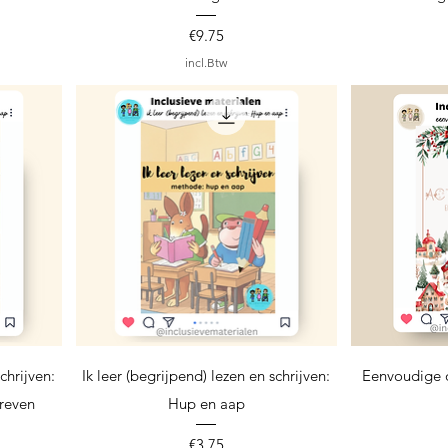
Prijs
€9.75
incl.Btw
Snel overzicht
S
chrijven:
Ik leer (begrijpend) lezen en schrijven:
Eenvoudige 
reven
Hup en aap
Prijs
€3.75