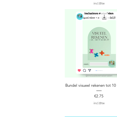
incl.Btw
Snel overzicht
Bundel visueel rekenen tot 10 
Prijs
€2.75
incl.Btw