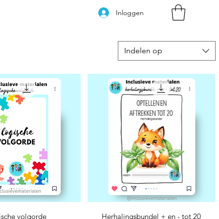
Inloggen
Indelen op
nel overzicht
Snel overzicht
ische volgorde
Herhalingsbundel + en - tot 20