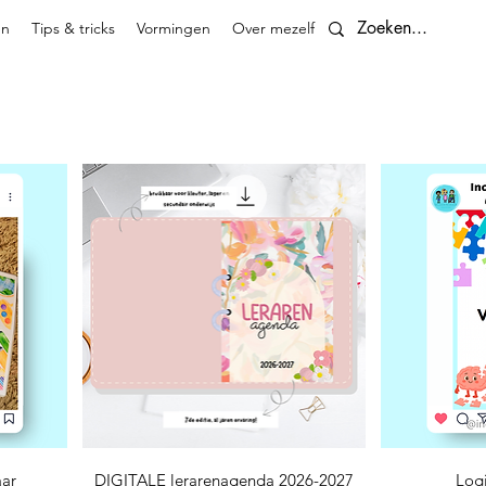
en
Tips & tricks
Vormingen
Over mezelf
Contact
Snel overzicht
S
aar
DIGITALE lerarenagenda 2026-2027
Log