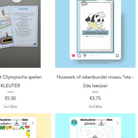
nel overzicht
Snel overzicht
t Olympische spelen
Huiswerk of rekenbundel niveau 1ste -
KLEUTER
2de leerjaar
Prijs
Prijs
€5.50
€3.75
incl.Btw
incl.Btw