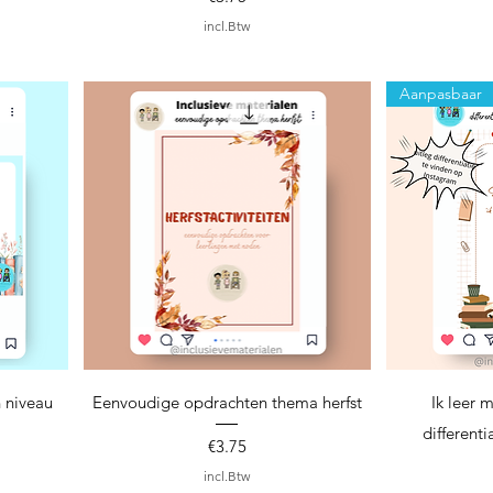
incl.Btw
Aanpasbaar
Snel overzicht
S
 niveau
Eenvoudige opdrachten thema herfst
Ik leer 
differenti
Prijs
€3.75
incl.Btw