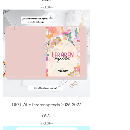
incl.Btw
DIGITALE lerarenagenda 2026-2027
Prijs
€9.75
incl.Btw