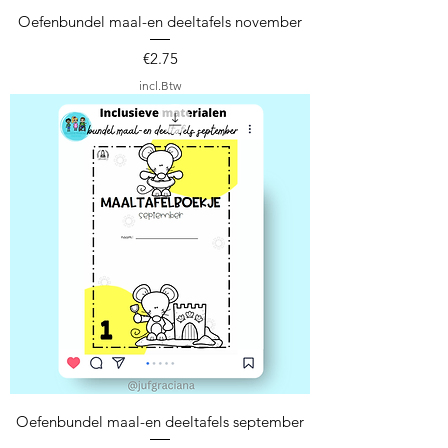
Oefenbundel maal-en deeltafels november
Prijs
€2.75
incl.Btw
Oefenbundel maal-en deeltafels september