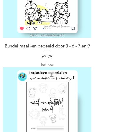
Bundel maal -en gedeeld door 3 - 6 - 7 en 9
Prijs
€3.75
incl.Btw