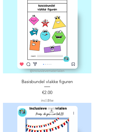
Basisbundel vlakke figuren
Prijs
€2.00
incl.Btw