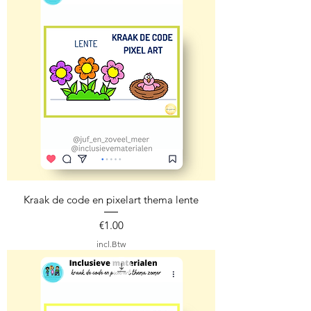
Kraak de code en pixelart thema lente
Prijs
€1.00
incl.Btw