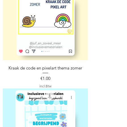
Kraak de code en pixelart thema zomer
Prijs
€1.00
incl.Btw