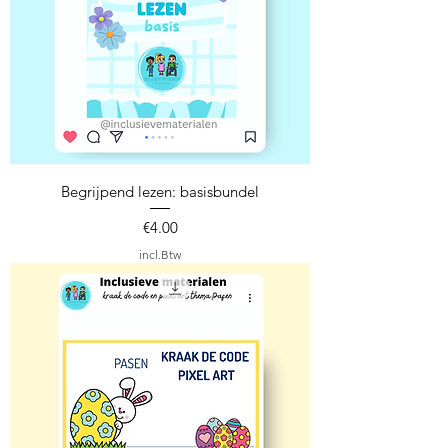
Begrijpend lezen: basisbundel
Prijs
€4.00
incl.Btw