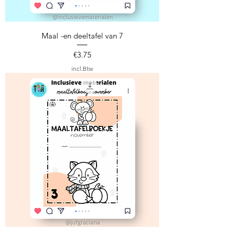
Maal -en deeltafel van 7
Prijs
€3.75
incl.Btw