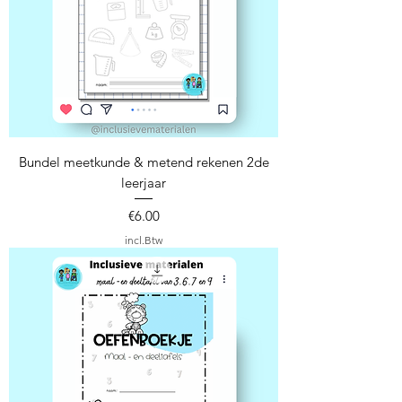
Bundel meetkunde & metend rekenen 2de
leerjaar
Prijs
€6.00
incl.Btw