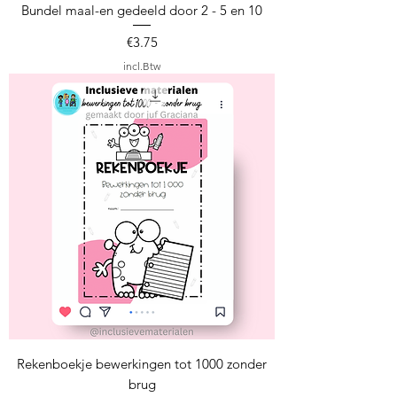
Bundel maal-en gedeeld door 2 - 5 en 10
Prijs
€3.75
incl.Btw
Rekenboekje bewerkingen tot 1000 zonder
brug