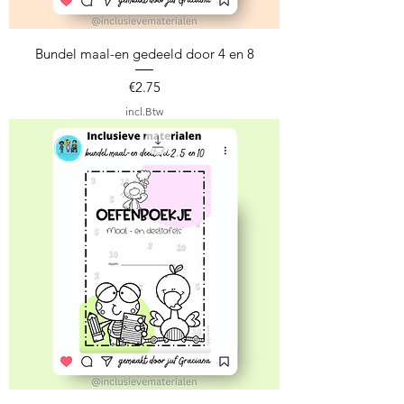
Bundel maal-en gedeeld door 4 en 8
Prijs
€2.75
incl.Btw