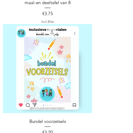
maal-en deeltafel van 8
Prijs
€3.75
incl.Btw
Bundel voorzetsels
Prijs
€3.20