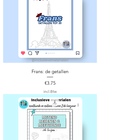
Frans: de getallen
Prijs
€3.75
incl.Btw