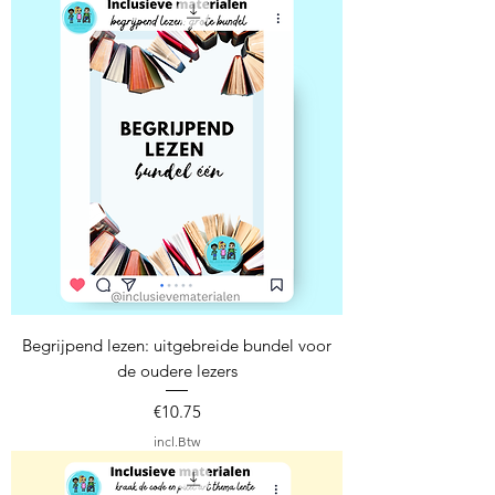
Begrijpend lezen: uitgebreide bundel voor
de oudere lezers
Prijs
€10.75
incl.Btw