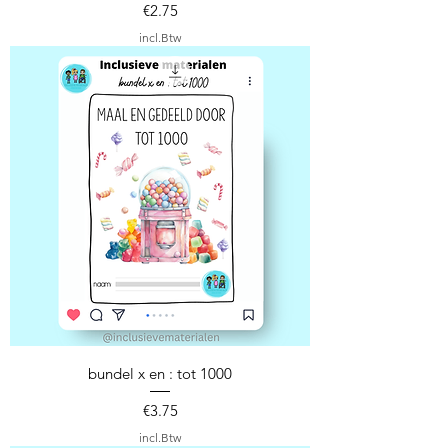
Prijs
€2.75
incl.Btw
bundel x en : tot 1000
Prijs
€3.75
incl.Btw