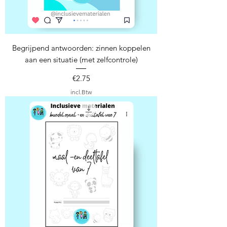
Begrijpend antwoorden: zinnen koppelen
aan een situatie (met zelfcontrole)
Prijs
€2.75
incl.Btw