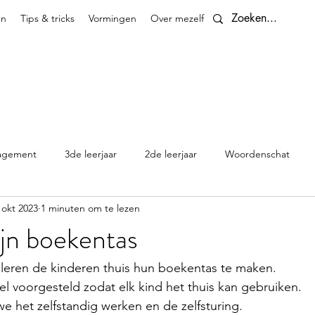
en
Tips & tricks
Vormingen
Over mezelf
Contact
agement
3de leerjaar
2de leerjaar
Woordenschat
 okt 2023
1 minuten om te lezen
4de leerjaar
planningen
5de leerjaar
6de leerjaar
jn boekentas
Klasthema's en kalenders
leren de kinderen thuis hun boekentas te maken. 
el voorgesteld zodat elk kind het thuis kan gebruiken. 
e het zelfstandig werken en de zelfsturing. 