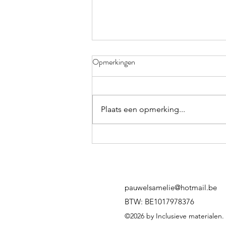
Opmerkingen
Plaats een opmerking...
Spel: zoektocht in de klas
pauwelsamelie@hotmail.be
BTW: BE1017978376
©2026 by Inclusieve materialen.