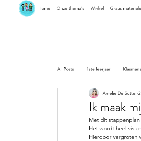
Home
Onze thema's
Winkel
Gratis material
All Posts
1ste leerjaar
Klasman
Amelie De Sutter
2
Sociaal-emotionele vaardigheden
Ik maak mi
Kleuter
Klasorganisatie
Met dit stappenplan 
Het wordt heel visue
Hierdoor vergroten w