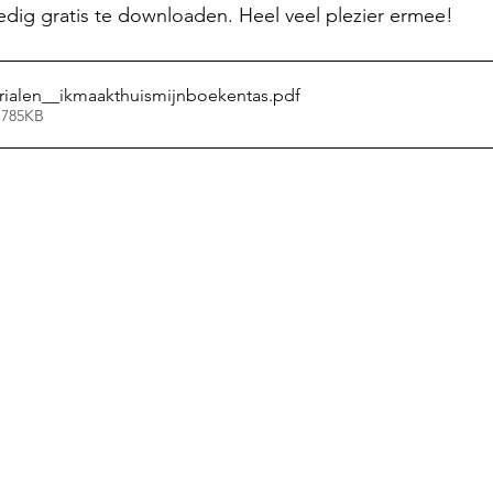
ledig gratis te downloaden. Heel veel plezier ermee! 
rialen__ikmaakthuismijnboekentas
.pdf
 785KB