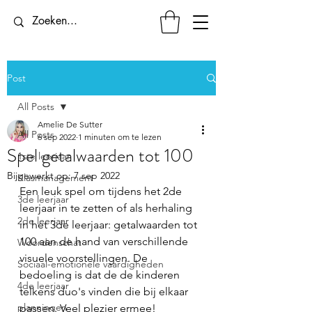
Post
All Posts
Amelie De Sutter
All Posts
6 sep 2022
1 minuten om te lezen
Spel getalwaarden tot 100
1ste leerjaar
Bijgewerkt op:
7 sep 2022
Klasmanagement
Een leuk spel om tijdens het 2de 
3de leerjaar
leerjaar in te zetten of als herhaling 
2de leerjaar
in het 3de leerjaar: getalwaarden tot 
100 aan de hand van verschillende 
Woordenschat
visuele voorstellingen. De 
Sociaal-emotionele vaardigheden
bedoeling is dat de de kinderen 
4de leerjaar
telkens duo's vinden die bij elkaar 
planningen
passen. Veel plezier ermee! 