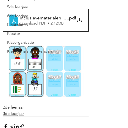
5de leerjaar
6de leerjaar
inclusievematerialen_spelgetalwaardenvriendjes_tot
.pdf
Download PDF • 2.12MB
Kleurplaten
Kleuter
Klasorganisatie
Klasthema's en kalenders
2de leerjaar
3de leerjaar